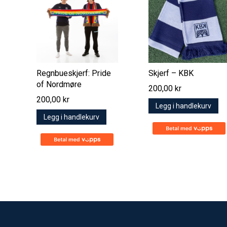
Regnbueskjerf: Pride
Skjerf – KBK
of Nordmøre
200,00
kr
200,00
kr
Legg i handlekurv
Legg i handlekurv